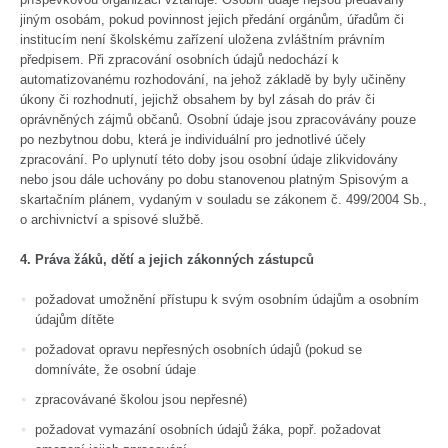
jiným osobám, pokud povinnost jejich předání orgánům, úřadům či
institucím není školskému zařízení uložena zvláštním právním
předpisem. Při zpracování osobních údajů nedochází k
automatizovanému rozhodování, na jehož základě by byly učiněny
úkony či rozhodnutí, jejichž obsahem by byl zásah do práv či
oprávněných zájmů občanů. Osobní údaje jsou zpracovávány pouze
po nezbytnou dobu, která je individuální pro jednotlivé účely
zpracování. Po uplynutí této doby jsou osobní údaje zlikvidovány
nebo jsou dále uchovány po dobu stanovenou platným Spisovým a
skartačním plánem, vydaným v souladu se zákonem č. 499/2004 Sb.,
o archivnictví a spisové službě.
4. Práva žáků, dětí a jejich zákonných zástupců
požadovat umožnění přístupu k svým osobním údajům a osobním
údajům dítěte
požadovat opravu nepřesných osobních údajů (pokud se
domníváte, že osobní údaje
zpracovávané školou jsou nepřesné)
požadovat vymazání osobních údajů žáka, popř. požadovat