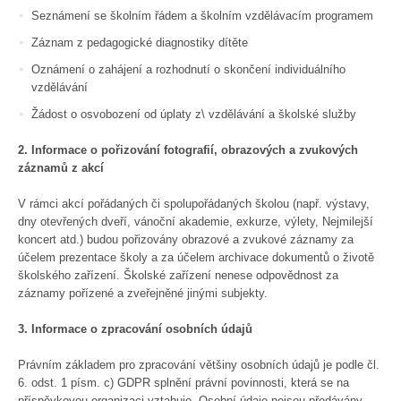
Seznámení se školním řádem a školním vzdělávacím programem
Záznam z pedagogické diagnostiky dítěte
Oznámení o zahájení a rozhodnutí o skončení individuálního
vzdělávání
Žádost o osvobození od úplaty z\ vzdělávání a školské služby
2. Informace o pořizování fotografií, obrazových a zvukových
záznamů z akcí
V rámci akcí pořádaných či spolupořádaných školou (např. výstavy,
dny otevřených dveří, vánoční akademie, exkurze, výlety, Nejmilejší
koncert atd.) budou pořizovány obrazové a zvukové záznamy za
účelem prezentace školy a za účelem archivace dokumentů o životě
školského zařízení. Školské zařízení nenese odpovědnost za
záznamy pořízené a zveřejněné jinými subjekty.
3. Informace o zpracování osobních údajů
Právním základem pro zpracování většiny osobních údajů je podle čl.
6. odst. 1 písm. c) GDPR splnění právní povinnosti, která se na
příspěvkovou organizaci vztahuje. Osobní údaje nejsou předávány