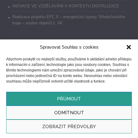
INOVACE VE VZDĚLÁVÁNÍ V KONTEXTU DIGITALIZACE
Realizace projektu EPC II – energetické úspory Středočeského
kraje – soubor objektů č. 04
Spravovat Souhlas s cookies
Dokumenty
Abychom poskytli co nejlepší služby, používáme k ukládání a/nebo přístupu
k informacím o zařízení, technologie jako jsou soubory cookies. Souhlas s
Prohlášení o přístupnosti
těmito technologiemi nám umožní zpracovávat údaje, jako je chování při
procházení nebo jedinečná ID na tomto webu. Nesouhlas nebo odvolání
GDPR
souhlasu může nepříznivě ovlivnit určité vlastnosti a funkce.
Ochrana oznamovatelů
PŘÍJMOUT
ODMÍTNOUT
ZOBRAZIT PŘEDVOLBY
GDPR
/ © 2023 Dětský domov, Praktická škola,
WEB vytvořil JČ
Základní škola a Mateřská škola Nymburk,