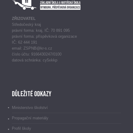
ZŘIZOVATEL
Středočeský kraj
právní forma: kraj, IČ: 70 891 095
právní forma: příspěvková organizace
IČ: 62 444 191
email: ZSPNB@kr-s.cz
číslo účtu: 9166430247/0100
datová schránka: cy5xkkp
Důležité odkazy
Ministerstvo školství
Propagační materiály
Profil školy