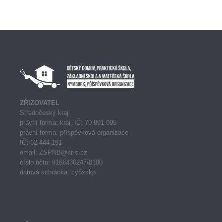
ZŘIZOVATEL
Středočeský kraj
právní forma: kraj, IČ: 70 891 095
právní forma: příspěvková organizace
IČ: 62 444 191
email: ZSPNB@kr-s.cz
číslo účtu: 9166430247/0100
datová schránka: cy5xkkp