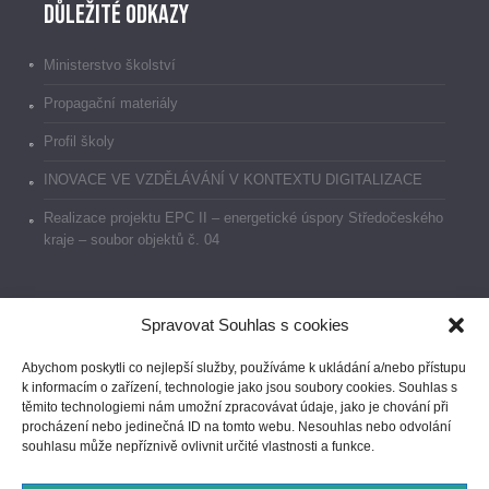
Důležité odkazy
Ministerstvo školství
Propagační materiály
Profil školy
INOVACE VE VZDĚLÁVÁNÍ V KONTEXTU DIGITALIZACE
Realizace projektu EPC II – energetické úspory Středočeského
kraje – soubor objektů č. 04
Spravovat Souhlas s cookies
Dokumenty
Abychom poskytli co nejlepší služby, používáme k ukládání a/nebo přístupu
k informacím o zařízení, technologie jako jsou soubory cookies. Souhlas s
Prohlášení o přístupnosti
těmito technologiemi nám umožní zpracovávat údaje, jako je chování při
procházení nebo jedinečná ID na tomto webu. Nesouhlas nebo odvolání
GDPR
souhlasu může nepříznivě ovlivnit určité vlastnosti a funkce.
Ochrana oznamovatelů