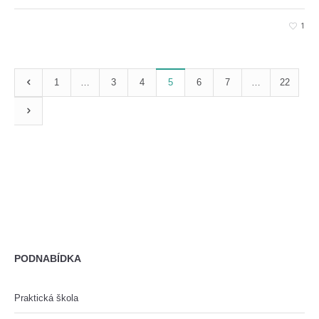
1
1
…
3
4
5
6
7
…
22
PODNABÍDKA
Praktická škola