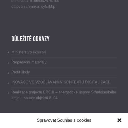
číslo účtu: 9166430247/0100
datová schránka: cy5xkkp
Důležité odkazy
Ministerstvo školství
Propagační materiály
Profil školy
INOVACE VE VZDĚLÁVÁNÍ V KONTEXTU DIGITALIZACE
Realizace projektu EPC II – energetické úspory Středočeského
kraje – soubor objektů č. 04
Spravovat Souhlas s cookies
Dokumenty