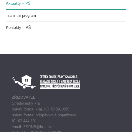
Aktuality – PŠ
Tranzitní program
Kontakty – PŠ
ZŘIZOVATEL
Středočeský kraj
právní forma: kraj, IČ: 70 891 095
právní forma: příspěvková organizace
IČ: 62 444 191
email: ZSPNB@kr-s.cz