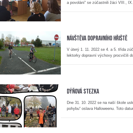
a povolání“ se zúčastnili žáci VIII., 
Návštěva dopravního hřiště
V úterý 1. 11. 2022 se 4. a 5. třída z
lektorky dopravní výchovy procvičili d
Dýňová stezka
Dne 31. 10. 2022 se na naší škole usk
pohybu“ oslava Halloweenu. Toto dat