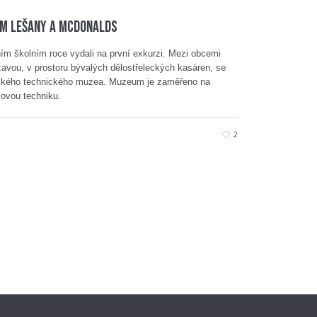
UM LEŠANY a McDONALDS
ním školním roce vydali na první exkurzi. Mezi obcemi
vou, v prostoru bývalých dělostřeleckých kasáren, se
nského technického muzea. Muzeum je zaměřeno na
jovou techniku.
2