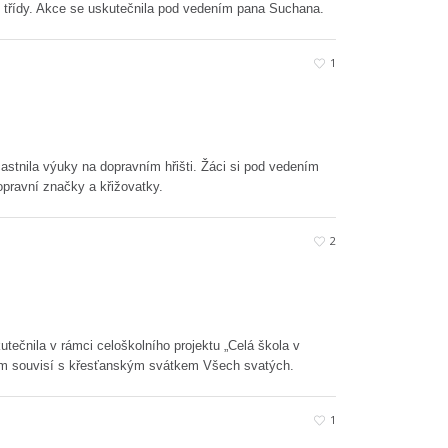
IX. třídy. Akce se uskutečnila pod vedením pana Suchana.
1
účastnila výuky na dopravním hřišti. Žáci si pod vedením
opravní značky a křižovatky.
2
utečnila v rámci celoškolního projektu „Celá škola v
um souvisí s křesťanským svátkem Všech svatých.
1