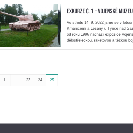
EXKURZE Č. 1 – VOJENSKÉ MUZE
Ve středu 14. 9. 2022 jsme se v letoš
Krhanicemi a Lešany u Týnce nad Sáza
od roku 1996 nachází expozice Voje
dělostřeleckou, raketovou a těžkou bo
1
…
23
24
25