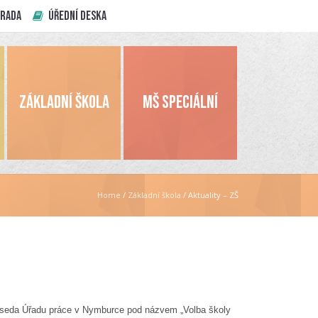
 RADA
ÚŘEDNÍ DESKA
ZÁKLADNÍ ŠKOLA
MŠ SPECIÁLNÍ
Home
/
Základní škola
/
Aktuality – ZŠ
beseda Úřadu práce v Nymburce pod názvem „Volba školy