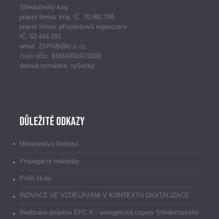
Středočeský kraj
právní forma: kraj, IČ: 70 891 095
právní forma: příspěvková organizace
IČ: 62 444 191
email: ZSPNB@kr-s.cz
číslo účtu: 9166430247/0100
datová schránka: cy5xkkp
Důležité odkazy
Ministerstvo školství
Propagační materiály
Profil školy
INOVACE VE VZDĚLÁVÁNÍ V KONTEXTU DIGITALIZACE
Realizace projektu EPC II – energetické úspory Středočeského