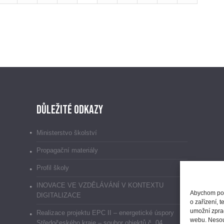
Důležité odkazy
Ministerstvo školství
Propagační materiály
Profil školy
INOVACE VE VZDĚLÁVÁNÍ V KONTEXTU
Abychom posk
DIGITALIZACE
o zařízení, 
umožní zprac
Realizace projektu EPC II – energetické úspory
webu. Nesouh
Středočeského kraje – soubor objektů č. 04