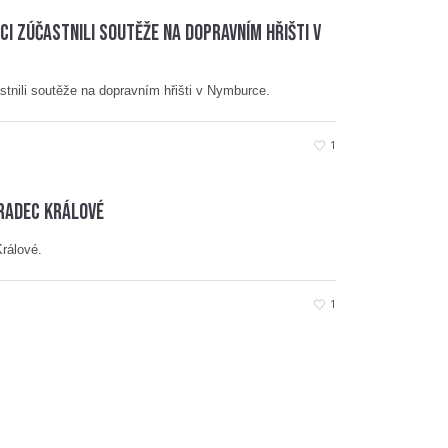
áci zúčastnili soutěže na dopravním hřišti v
astnili soutěže na dopravním hřišti v Nymburce.
1
Hradec Králové
Králové.
1