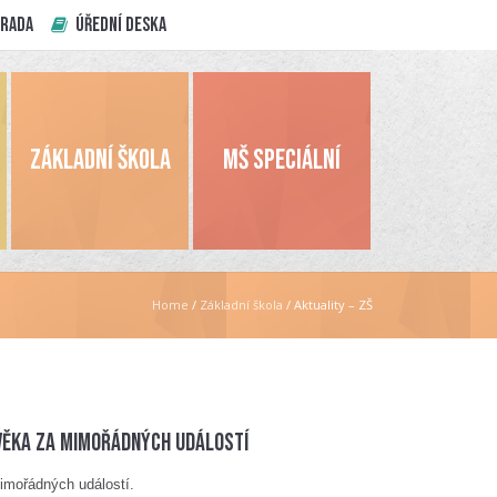
 RADA
ÚŘEDNÍ DESKA
ZÁKLADNÍ ŠKOLA
MŠ SPECIÁLNÍ
Home
/
Základní škola
/
Aktuality – ZŠ
ověka za mimořádných událostí
mimořádných událostí.