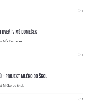
1
h dveří v MŠ Domeček
í v MŠ Domeček.
1
 – projekt Mléko do škol
t Mléko do škol.
1