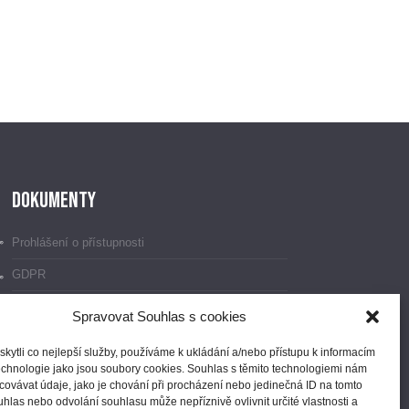
Dokumenty
Prohlášení o přístupnosti
GDPR
Ochrana oznamovatelů
Spravovat Souhlas s cookies
ytli co nejlepší služby, používáme k ukládání a/nebo přístupu k informacím
technologie jako jsou soubory cookies. Souhlas s těmito technologiemi nám
ovávat údaje, jako je chování při procházení nebo jedinečná ID na tomto
las nebo odvolání souhlasu může nepříznivě ovlivnit určité vlastnosti a