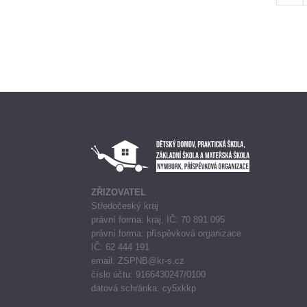
ZŘIZOVATEL
Středočeský kraj
právní forma: kraj, IČ: 70 891 095
právní forma: příspěvková organizace
IČ: 62 444 191
email: ZSPNB@kr-s.cz
číslo účtu: 9166430247/0100
datová schránka: cy5xkkp