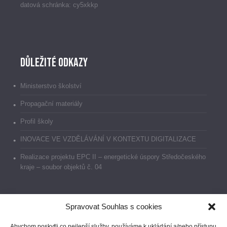
datová schránka: cy5xkkp
Důležité odkazy
Ministerstvo školství
Propagační materiály
Profil školy
INOVACE VE VZDĚLÁVÁNÍ V KONTEXTU DIGITALIZACE
Realizace projektu EPC II – energetické úspory Středočeského
kraje – soubor objektů č. 04
Spravovat Souhlas s cookies
Dokumenty
Abychom poskytli co nejlepší služby, používáme k ukládání a/nebo přístupu