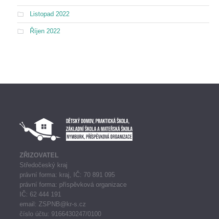
Listopad 2022
Říjen 2022
ZŘIZOVATEL
Středočeský kraj
právní forma: kraj, IČ: 70 891 095
právní forma: příspěvková organizace
IČ: 62 444 191
email: ZSPNB@kr-s.cz
číslo účtu: 9166430247/0100