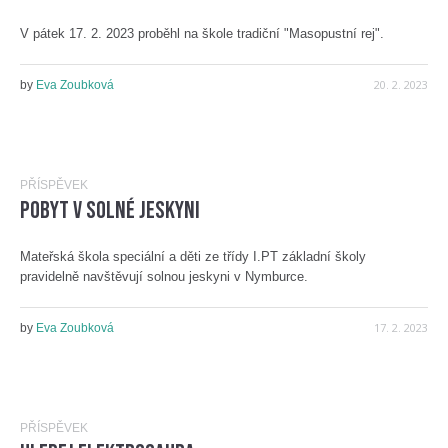
V pátek 17. 2. 2023 proběhl na škole tradiční "Masopustní rej".
20. 2. 2023
by
Eva Zoubková
PŘÍSPĚVEK
Pobyt v solné jeskyni
Mateřská škola speciální a děti ze třídy I.PT základní školy
pravidelně navštěvují solnou jeskyni v Nymburce.
17. 2. 2023
by
Eva Zoubková
PŘÍSPĚVEK