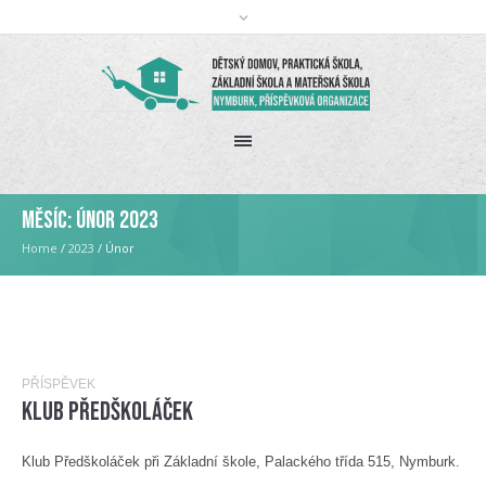
Měsíc:
Únor 2023
Home
/
2023
/
Únor
PŘÍSPĚVEK
Klub Předškoláček
Klub Předškoláček při Základní škole, Palackého třída 515, Nymburk.