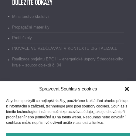
Důležité odkazy
Ministerstvo školství
Propagační materiály
Profil školy
INOVACE VE VZDĚLÁVÁNÍ V KONTEXTU DIGITALIZACE
Realizace projektu EPC II – energetické úspory Středočeského
kraje – soubor objektů č. 04
Spravovat Souhlas s cookies
Dokumenty
Abychom poskytli co nejlepší služby, používáme k ukládání a/nebo přístupu
k informacím o zařízení, technologie jako jsou soubory cookies. Souhlas s
Prohlášení o přístupnosti
těmito technologiemi nám umožní zpracovávat údaje, jako je chování při
procházení nebo jedinečná ID na tomto webu. Nesouhlas nebo odvolání
GDPR
souhlasu může nepříznivě ovlivnit určité vlastnosti a funkce.
Ochrana oznamovatelů