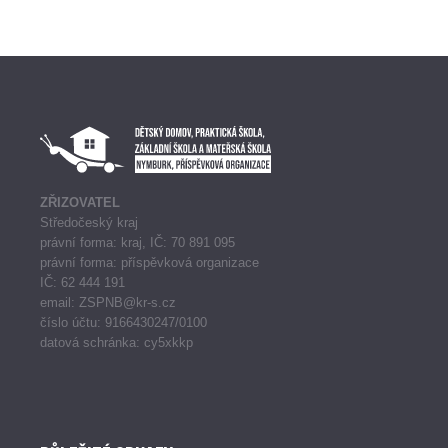
ZŘIZOVATEL
Středočeský kraj
právní forma: kraj, IČ: 70 891 095
právní forma: příspěvková organizace
IČ: 62 444 191
email: ZSPNB@kr-s.cz
číslo účtu: 9166430247/0100
datová schránka: cy5xkkp