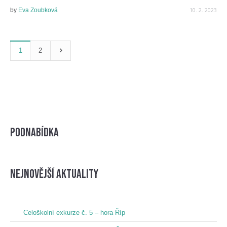
10. 2. 2023
by
Eva Zoubková
1
2
Podnabídka
nejnovější aktuality
Celoškolní exkurze č. 5 – hora Říp