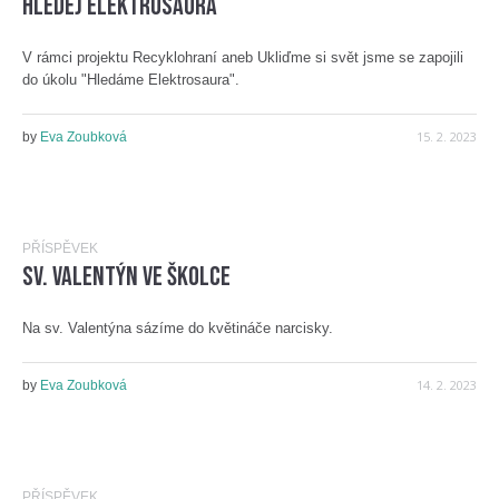
Hledej Elektrosaura
V rámci projektu Recyklohraní aneb Ukliďme si svět jsme se zapojili
do úkolu "Hledáme Elektrosaura".
15. 2. 2023
by
Eva Zoubková
PŘÍSPĚVEK
Sv. Valentýn ve školce
Na sv. Valentýna sázíme do květináče narcisky.
14. 2. 2023
by
Eva Zoubková
PŘÍSPĚVEK