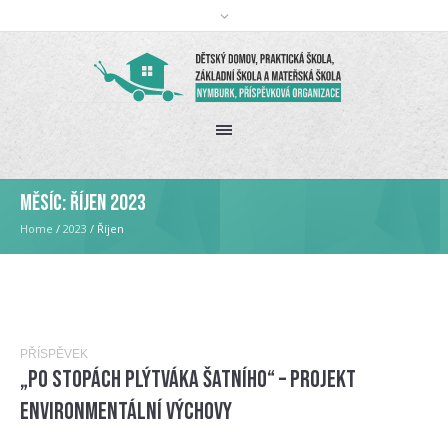
Měsíc:
Říjen 2023
Home
/
2023
/
Říjen
PŘÍSPĚVEK
„Po stopách Plýtváka šatního“ – projekt
environmentální výchovy