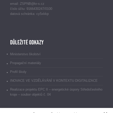
email: ZSPNB@kr-s.cz
číslo účtu: 9166430247/0100
datová schránka: cy5xkkp
Důležité odkazy
Ministerstvo školství
Propagační materiály
Profil školy
INOVACE VE VZDĚLÁVÁNÍ V KONTEXTU DIGITALIZACE
Realizace projektu EPC II – energetické úspory Středočeského
kraje – soubor objektů č. 04