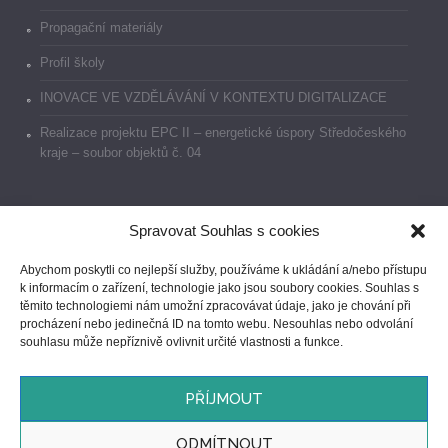
Propagační materiály
Profil školy
INOVACE VE VZDĚLÁVÁNÍ V KONTEXTU DIGITALIZACE
Realizace projektu EPC II – energetické úspory Středočeského
kraje – soubor objektů č. 04
Spravovat Souhlas s cookies
Dokumenty
Abychom poskytli co nejlepší služby, používáme k ukládání a/nebo přístupu
k informacím o zařízení, technologie jako jsou soubory cookies. Souhlas s
Prohlášení o přístupnosti
těmito technologiemi nám umožní zpracovávat údaje, jako je chování při
procházení nebo jedinečná ID na tomto webu. Nesouhlas nebo odvolání
GDPR
souhlasu může nepříznivě ovlivnit určité vlastnosti a funkce.
Ochrana oznamovatelů
PŘÍJMOUT
ODMÍTNOUT