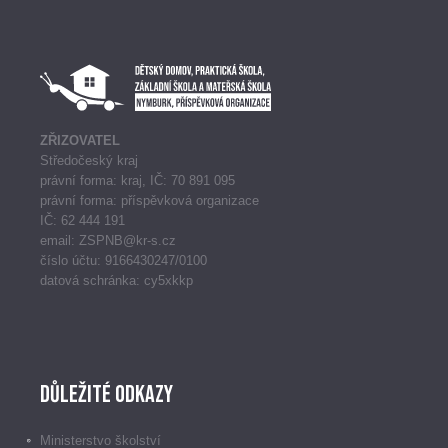
ZŘIZOVATEL
Středočeský kraj
právní forma: kraj, IČ: 70 891 095
právní forma: příspěvková organizace
IČ: 62 444 191
email: ZSPNB@kr-s.cz
číslo účtu: 9166430247/0100
datová schránka: cy5xkkp
Důležité odkazy
Ministerstvo školství