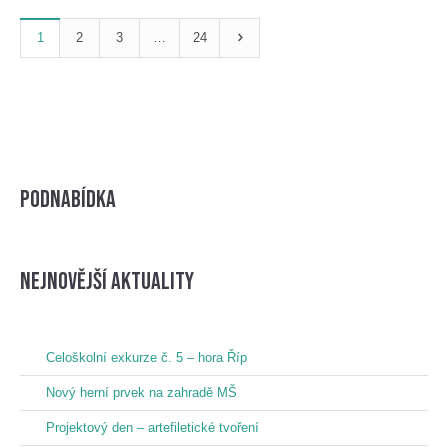
1
2
3
…
24
Podnabídka
nejnovější aktuality
Celoškolní exkurze č. 5 – hora Říp
Nový herní prvek na zahradě MŠ
Projektový den – artefiletické tvoření