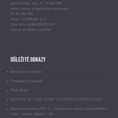
právní forma: kraj, IČ: 70 891 095
právní forma: příspěvková organizace
IČ: 62 444 191
email: ZSPNB@kr-s.cz
číslo účtu: 9166430247/0100
datová schránka: cy5xkkp
Důležité odkazy
Ministerstvo školství
Propagační materiály
Profil školy
INOVACE VE VZDĚLÁVÁNÍ V KONTEXTU DIGITALIZACE
Realizace projektu EPC II – energetické úspory Středočeského
kraje – soubor objektů č. 04