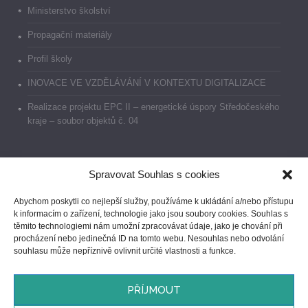
Ministerstvo školství
Propagační materiály
Profil školy
INOVACE VE VZDĚLÁVÁNÍ V KONTEXTU DIGITALIZACE
Realizace projektu EPC II – energetické úspory Středočeského
kraje – soubor objektů č. 04
Spravovat Souhlas s cookies
Dokumenty
Abychom poskytli co nejlepší služby, používáme k ukládání a/nebo přístupu
k informacím o zařízení, technologie jako jsou soubory cookies. Souhlas s
Prohlášení o přístupnosti
těmito technologiemi nám umožní zpracovávat údaje, jako je chování při
procházení nebo jedinečná ID na tomto webu. Nesouhlas nebo odvolání
GDPR
souhlasu může nepříznivě ovlivnit určité vlastnosti a funkce.
Ochrana oznamovatelů
PŘÍJMOUT