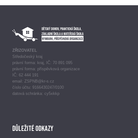
ZŘIZOVATEL
Středočeský kraj
právní forma: kraj, IČ: 70 891 095
právní forma: příspěvková organizace
IČ: 62 444 191
email: ZSPNB@kr-s.cz
číslo účtu: 9166430247/0100
datová schránka: cy5xkkp
Důležité odkazy