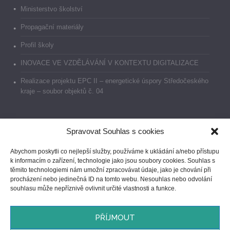
Ministerstvo školství
Propagační materiály
Profil školy
INOVACE VE VZDĚLÁVÁNÍ V KONTEXTU DIGITALIZACE
Realizace projektu EPC II – energetické úspory Středočeského
kraje – soubor objektů č. 04
Spravovat Souhlas s cookies
Dokumenty
Abychom poskytli co nejlepší služby, používáme k ukládání a/nebo přístupu
k informacím o zařízení, technologie jako jsou soubory cookies. Souhlas s
Prohlášení o přístupnosti
těmito technologiemi nám umožní zpracovávat údaje, jako je chování při
procházení nebo jedinečná ID na tomto webu. Nesouhlas nebo odvolání
GDPR
souhlasu může nepříznivě ovlivnit určité vlastnosti a funkce.
Ochrana oznamovatelů
PŘÍJMOUT