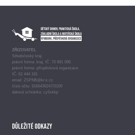
ZŘIZOVATEL
Středočeský kraj
právní forma: kraj, IČ: 70 891 095
právní forma: příspěvková organizace
IČ: 62 444 191
email: ZSPNB@kr-s.cz
číslo účtu: 9166430247/0100
datová schránka: cy5xkkp
Důležité odkazy