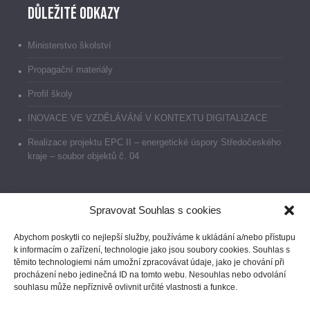
Důležité odkazy
Ministerstvo školství
Propagační materiály
Profil školy
INOVACE VE VZDĚLÁVÁNÍ V KONTEXTU DIGITALIZACE
Realizace projektu EPC II – energetické úspory Středočeského
kraje – soubor objektů č. 04
Spravovat Souhlas s cookies
Dokumenty
Abychom poskytli co nejlepší služby, používáme k ukládání a/nebo přístupu
k informacím o zařízení, technologie jako jsou soubory cookies. Souhlas s
Prohlášení o přístupnosti
těmito technologiemi nám umožní zpracovávat údaje, jako je chování při
procházení nebo jedinečná ID na tomto webu. Nesouhlas nebo odvolání
GDPR
souhlasu může nepříznivě ovlivnit určité vlastnosti a funkce.
Ochrana oznamovatelů