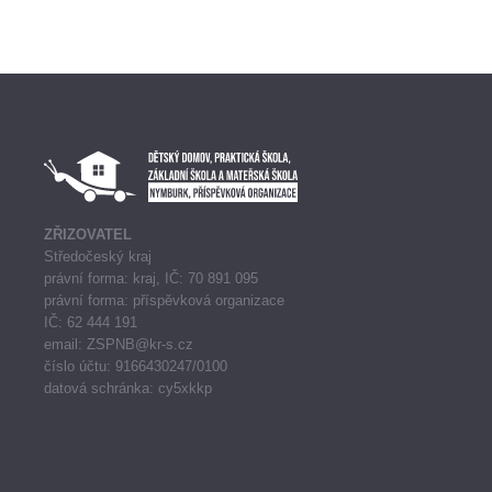
ZŘIZOVATEL
Středočeský kraj
právní forma: kraj, IČ: 70 891 095
právní forma: příspěvková organizace
IČ: 62 444 191
email: ZSPNB@kr-s.cz
číslo účtu: 9166430247/0100
datová schránka: cy5xkkp