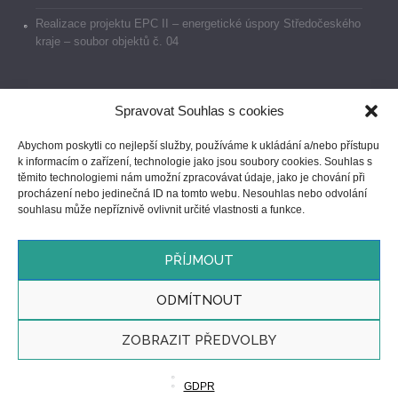
Realizace projektu EPC II – energetické úspory Středočeského
kraje – soubor objektů č. 04
Spravovat Souhlas s cookies
Dokumenty
Abychom poskytli co nejlepší služby, používáme k ukládání a/nebo přístupu
k informacím o zařízení, technologie jako jsou soubory cookies. Souhlas s
Prohlášení o přístupnosti
těmito technologiemi nám umožní zpracovávat údaje, jako je chování při
procházení nebo jedinečná ID na tomto webu. Nesouhlas nebo odvolání
GDPR
souhlasu může nepříznivě ovlivnit určité vlastnosti a funkce.
Ochrana oznamovatelů
PŘÍJMOUT
ODMÍTNOUT
ZOBRAZIT PŘEDVOLBY
GDPR
/ © 2023 Dětský domov, Praktická škola,
WEB vytvořil JČ
Základní škola a Mateřská škola Nymburk,
GDPR
příspěvková organizace