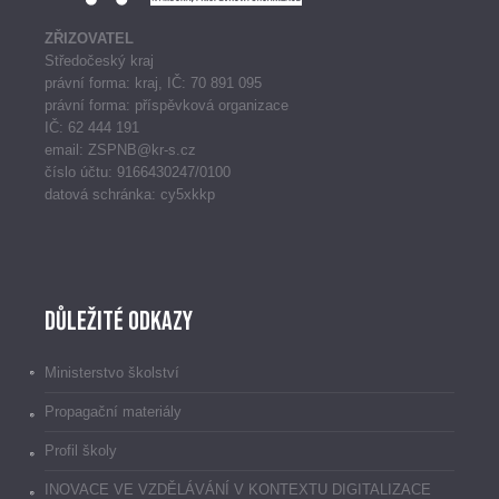
ZŘIZOVATEL
Středočeský kraj
právní forma: kraj, IČ: 70 891 095
právní forma: příspěvková organizace
IČ: 62 444 191
email: ZSPNB@kr-s.cz
číslo účtu: 9166430247/0100
datová schránka: cy5xkkp
Důležité odkazy
Ministerstvo školství
Propagační materiály
Profil školy
INOVACE VE VZDĚLÁVÁNÍ V KONTEXTU DIGITALIZACE