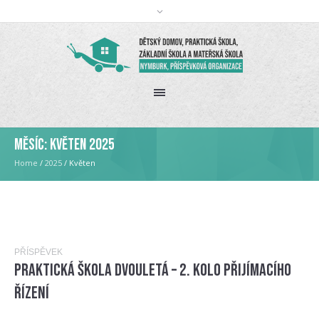
Měsíc:
Květen 2025
Home
/
2025
/
Květen
PŘÍSPĚVEK
Praktická škola dvouletá – 2. kolo přijímacího
řízení