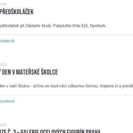
ĚVEK
 Předškoláček
edškoláček při Základní škole, Palackého třída 515, Nymburk.
Zoubková
ĚVEK
 den v mateřské školce
en v naší školce - učíme se nové věci zábavnou formou, hrajeme si a pom
Zoubková
ĚVEK
ze č. 3 – Galerie ocelových figurín Praha