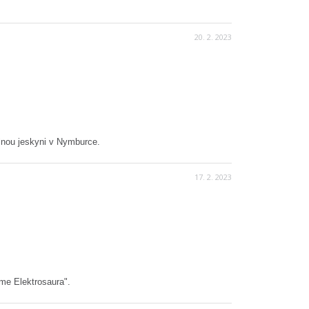
20. 2. 2023
olnou jeskyni v Nymburce.
17. 2. 2023
áme Elektrosaura".