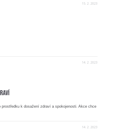
15. 2. 2023
14. 2. 2023
raví
o prostředku k dosažení zdraví a spokojenosti. Akce chce
14. 2. 2023