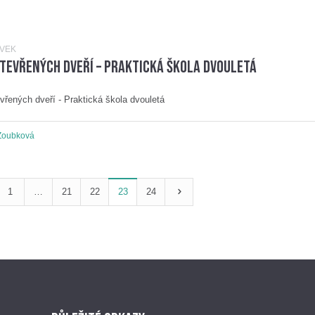
ĚVEK
tevřených dveří – Praktická škola dvouletá
vřených dveří - Praktická škola dvouletá
Zoubková
1
…
21
22
23
24