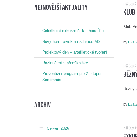
PŘÍSP
nejnovější aktuality
Klub
Klub Př
Celoškolní exkurze č. 5 – hora Říp
Nový herní prvek na zahradě MŠ
by
Eva 
Projektový den – artefiletické tvoření
Rozloučení s předškoláky
PŘÍSP
Běžný
Preventivní program pro 2. stupeň –
Semiramis
Běžný d
Archiv
by
Eva 
Červen 2026
PŘÍSP
Exkur