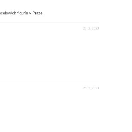
ocelových figurín v Praze.
23. 2. 2023
21. 2. 2023