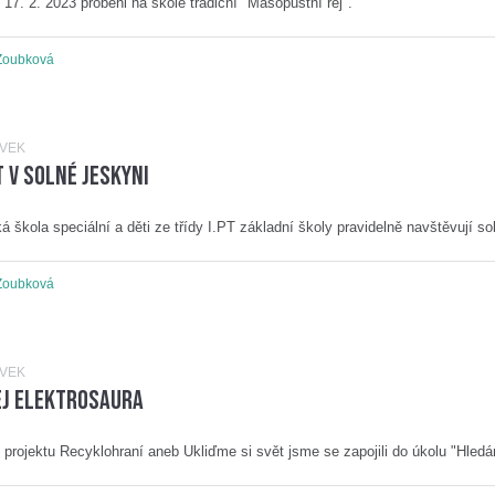
 17. 2. 2023 proběhl na škole tradiční "Masopustní rej".
Zoubková
ĚVEK
 v solné jeskyni
á škola speciální a děti ze třídy I.PT základní školy pravidelně navštěvují s
Zoubková
ĚVEK
ej Elektrosaura
 projektu Recyklohraní aneb Ukliďme si svět jsme se zapojili do úkolu "Hled