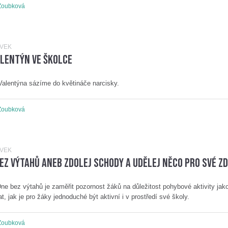
Zoubková
ĚVEK
alentýn ve školce
Valentýna sázíme do květináče narcisky.
Zoubková
ĚVEK
EZ VÝTAHŮ aneb zdolej schody a udělej něco pro své zd
ne bez výtahů je zaměřit pozornost žáků na důležitost pohybové aktivity jak
t, jak je pro žáky jednoduché být aktivní i v prostředí své školy.
Zoubková