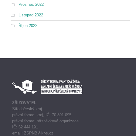
Prosinec 2022
Listopad 2022
Říjen 2022
ZŘIZOVATEL
Středočeský kraj
právní forma: kraj, IČ: 70 891 095
právní forma: příspěvková organizace
IČ: 62 444 191
email: ZSPNB@kr-s.cz