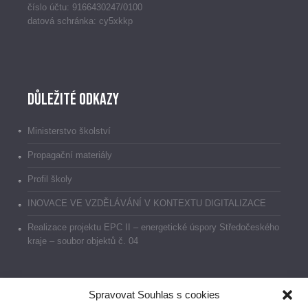
číslo účtu: 9166430247/0100
datová schránka: cy5xkkp
Důležité odkazy
Ministerstvo školství
Propagační materiály
Profil školy
INOVACE VE VZDĚLÁVÁNÍ V KONTEXTU DIGITALIZACE
Realizace projektu EPC II – energetické úspory Středočeského
kraje – soubor objektů č. 04
Spravovat Souhlas s cookies