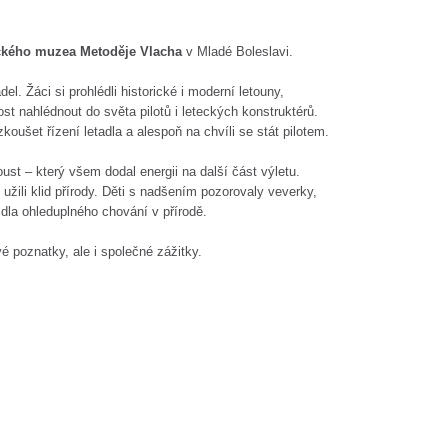
ckého muzea Metoděje Vlacha
v Mladé Boleslavi.
el. Žáci si prohlédli historické i moderní letouny,
st nahlédnout do světa pilotů i leteckých konstruktérů.
koušet řízení letadla a alespoň na chvíli se stát pilotem.
st – který všem dodal energii na další část výletu.
 užili klid přírody. Děti s nadšením pozorovaly veverky,
idla ohleduplného chování v přírodě.
vé poznatky, ale i společné zážitky.