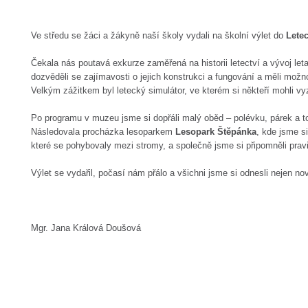
Ve středu se žáci a žákyně naší školy vydali na školní výlet do
Lete
Čekala nás poutavá exkurze zaměřená na historii letectví a vývoj letad
dozvěděli se zajímavosti o jejich konstrukci a fungování a měli možno
Velkým zážitkem byl letecký simulátor, ve kterém si někteří mohli vyz
Po programu v muzeu jsme si dopřáli malý oběd – polévku, párek a tou
Následovala procházka lesoparkem
Lesopark Štěpánka
, kde jsme si
které se pohybovaly mezi stromy, a společně jsme si připomněli prav
Výlet se vydařil, počasí nám přálo a všichni jsme si odnesli nejen no
Mgr. Jana Králová Doušová