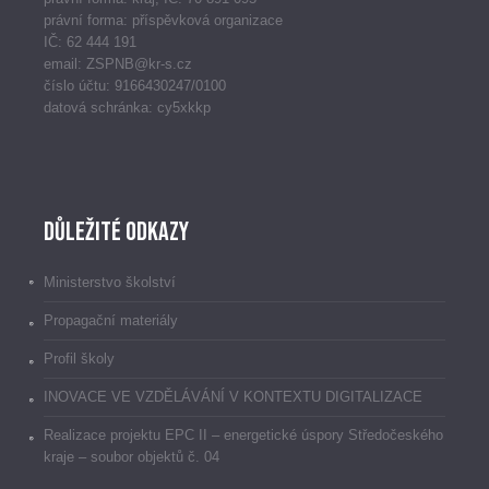
právní forma: příspěvková organizace
IČ: 62 444 191
email: ZSPNB@kr-s.cz
číslo účtu: 9166430247/0100
datová schránka: cy5xkkp
Důležité odkazy
Ministerstvo školství
Propagační materiály
Profil školy
INOVACE VE VZDĚLÁVÁNÍ V KONTEXTU DIGITALIZACE
Realizace projektu EPC II – energetické úspory Středočeského
kraje – soubor objektů č. 04