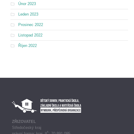
Únor 2023
Leden 2023
Prosinec 2022
Listopad 2022
Říjen 2022
ZŘIZOVATEL
Středočeský kraj
právní forma: kraj, IČ: 70 891 095