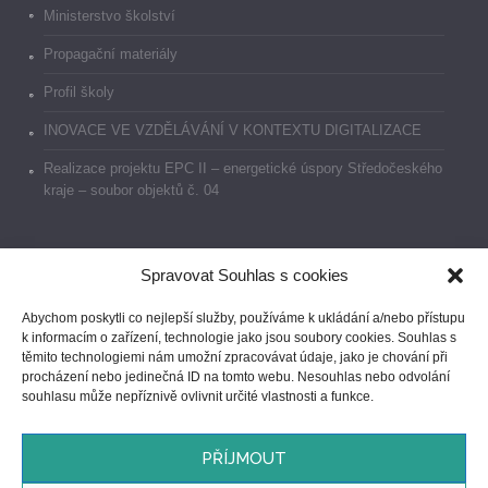
Ministerstvo školství
Propagační materiály
Profil školy
INOVACE VE VZDĚLÁVÁNÍ V KONTEXTU DIGITALIZACE
Realizace projektu EPC II – energetické úspory Středočeského
kraje – soubor objektů č. 04
Spravovat Souhlas s cookies
Dokumenty
Abychom poskytli co nejlepší služby, používáme k ukládání a/nebo přístupu
k informacím o zařízení, technologie jako jsou soubory cookies. Souhlas s
Prohlášení o přístupnosti
těmito technologiemi nám umožní zpracovávat údaje, jako je chování při
procházení nebo jedinečná ID na tomto webu. Nesouhlas nebo odvolání
GDPR
souhlasu může nepříznivě ovlivnit určité vlastnosti a funkce.
Ochrana oznamovatelů
PŘÍJMOUT