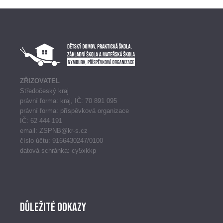
ZŘIZOVATEL
Středočeský kraj
právní forma: kraj, IČ: 70 891 095
právní forma: příspěvková organizace
IČ: 62 444 191
email: ZSPNB@kr-s.cz
číslo účtu: 9166430247/0100
datová schránka: cy5xkkp
Důležité odkazy