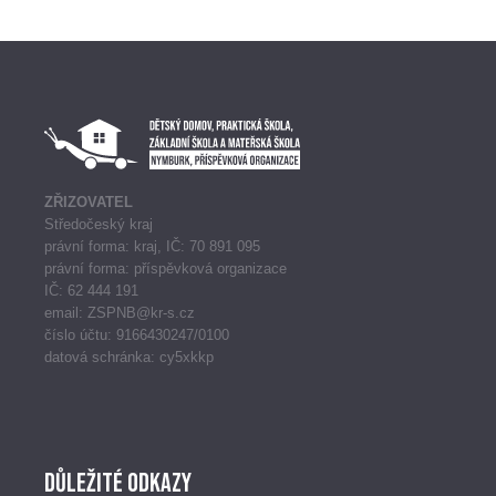
ZŘIZOVATEL
Středočeský kraj
právní forma: kraj, IČ: 70 891 095
právní forma: příspěvková organizace
IČ: 62 444 191
email: ZSPNB@kr-s.cz
číslo účtu: 9166430247/0100
datová schránka: cy5xkkp
Důležité odkazy