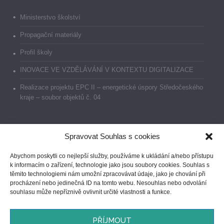
Ministerstvo školství
Propagační materiály
Profil školy
INOVACE VE VZDĚLÁVÁNÍ V KONTEXTU DIGITALIZACE
Realizace projektu EPC II – energetické úspory Středočeského
kraje – soubor objektů č. 04
Spravovat Souhlas s cookies
Dokumenty
Abychom poskytli co nejlepší služby, používáme k ukládání a/nebo přístupu
k informacím o zařízení, technologie jako jsou soubory cookies. Souhlas s
Prohlášení o přístupnosti
těmito technologiemi nám umožní zpracovávat údaje, jako je chování při
procházení nebo jedinečná ID na tomto webu. Nesouhlas nebo odvolání
GDPR
souhlasu může nepříznivě ovlivnit určité vlastnosti a funkce.
Ochrana oznamovatelů
PŘÍJMOUT