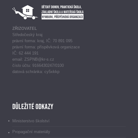
ZŘIZOVATEL
Středočeský kraj
právní forma: kraj, IČ: 70 891 095
právní forma: příspěvková organizace
IČ: 62 444 191
email: ZSPNB@kr-s.cz
číslo účtu: 9166430247/0100
datová schránka: cy5xkkp
Důležité odkazy
Ministerstvo školství
Propagační materiály