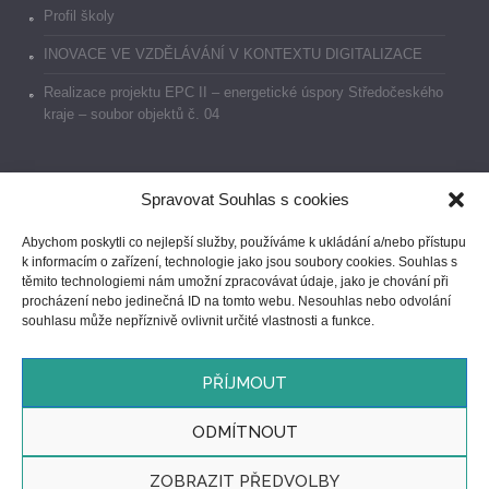
Profil školy
INOVACE VE VZDĚLÁVÁNÍ V KONTEXTU DIGITALIZACE
Realizace projektu EPC II – energetické úspory Středočeského
kraje – soubor objektů č. 04
Spravovat Souhlas s cookies
Dokumenty
Abychom poskytli co nejlepší služby, používáme k ukládání a/nebo přístupu
k informacím o zařízení, technologie jako jsou soubory cookies. Souhlas s
Prohlášení o přístupnosti
těmito technologiemi nám umožní zpracovávat údaje, jako je chování při
procházení nebo jedinečná ID na tomto webu. Nesouhlas nebo odvolání
GDPR
souhlasu může nepříznivě ovlivnit určité vlastnosti a funkce.
Ochrana oznamovatelů
PŘÍJMOUT
ODMÍTNOUT
ZOBRAZIT PŘEDVOLBY