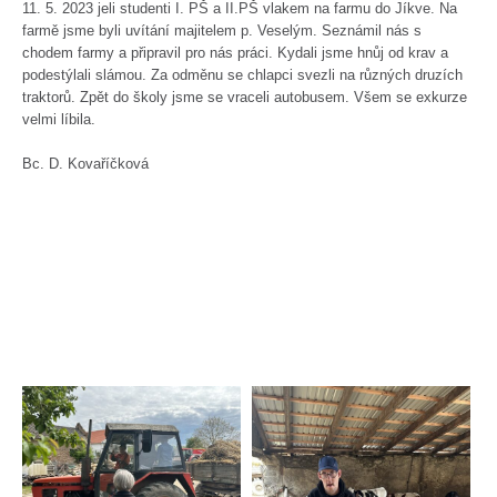
11. 5. 2023 jeli studenti I. PŠ a II.PŠ vlakem na farmu do Jíkve. Na
farmě jsme byli uvítání majitelem p. Veselým. Seznámil nás s
chodem farmy a připravil pro nás práci. Kydali jsme hnůj od krav a
podestýlali slámou. Za odměnu se chlapci svezli na různých druzích
traktorů. Zpět do školy jsme se vraceli autobusem. Všem se exkurze
velmi líbila.
Bc. D. Kovaříčková