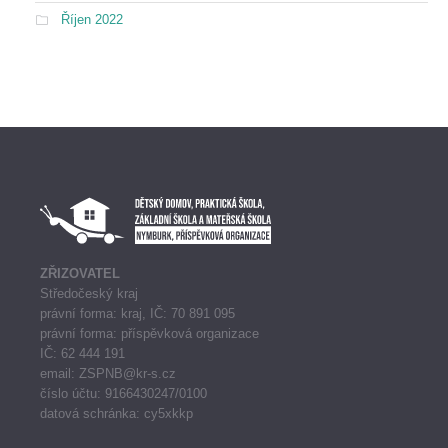
Říjen 2022
ZŘIZOVATEL
Středočeský kraj
právní forma: kraj, IČ: 70 891 095
právní forma: příspěvková organizace
IČ: 62 444 191
email: ZSPNB@kr-s.cz
číslo účtu: 9166430247/0100
datová schránka: cy5xkkp