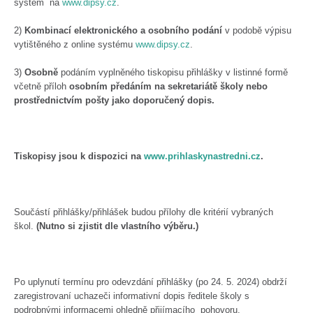
systém na
www.dipsy.cz
.
2)
Kombinací elektronického a osobního podání
v podobě výpisu
vytištěného z online systému
www.dipsy.cz
.
3)
Osobně
podáním vyplněného tiskopisu přihlášky v listinné formě
včetně příloh
osobním předáním na sekretariátě školy nebo
prostřednictvím pošty jako doporučený dopis.
Tiskopisy jsou k dispozici na
www.prihlaskynastredni.cz
.
Součástí přihlášky/přihlášek budou přílohy dle kritérií vybraných
škol.
(Nutno si zjistit dle vlastního výběru.)
Po uplynutí termínu pro odevzdání přihlášky (po 24. 5. 2024) obdrží
zaregistrovaní uchazeči informativní dopis ředitele školy s
podrobnými informacemi ohledně přijímacího pohovoru.