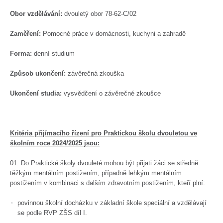
Obor vzdělávání:
dvouletý obor 78-62-C/02
Zaměření:
Pomocné práce v domácnosti, kuchyni a zahradě
Forma:
denní studium
Způsob ukončení:
závěrečná zkouška
Ukončení studia:
vysvědčení o závěrečné zkoušce
Kritéria přijímacího řízení pro Praktickou školu dvouletou ve
školním roce 2024/2025 jsou:
Do Praktické školy dvouleté mohou být přijati žáci se středně
těžkým mentálním postižením, případně lehkým mentálním
postižením v kombinaci s dalším zdravotním postižením, kteří plní:
povinnou školní docházku v základní škole speciální a vzdělávají
se podle RVP ZŠS díl I.