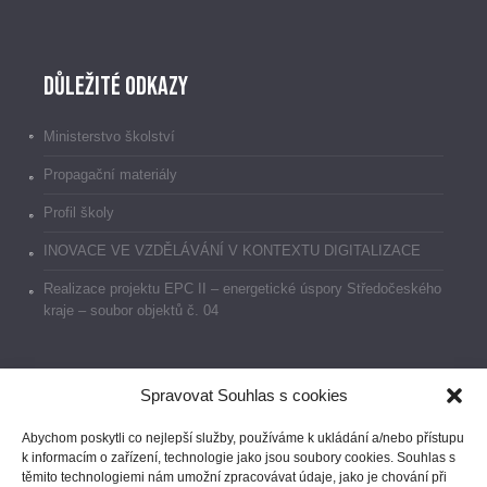
Důležité odkazy
Ministerstvo školství
Propagační materiály
Profil školy
INOVACE VE VZDĚLÁVÁNÍ V KONTEXTU DIGITALIZACE
Realizace projektu EPC II – energetické úspory Středočeského
kraje – soubor objektů č. 04
Spravovat Souhlas s cookies
Dokumenty
Abychom poskytli co nejlepší služby, používáme k ukládání a/nebo přístupu
k informacím o zařízení, technologie jako jsou soubory cookies. Souhlas s
Prohlášení o přístupnosti
těmito technologiemi nám umožní zpracovávat údaje, jako je chování při