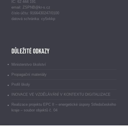
IČ: 62 444 191
email: ZSPNB@kr-s.cz
číslo účtu: 9166430247/0100
datová schránka: cy5xkkp
Důležité odkazy
Ministerstvo školství
Propagační materiály
Profil školy
INOVACE VE VZDĚLÁVÁNÍ V KONTEXTU DIGITALIZACE
Realizace projektu EPC II – energetické úspory Středočeského
kraje – soubor objektů č. 04