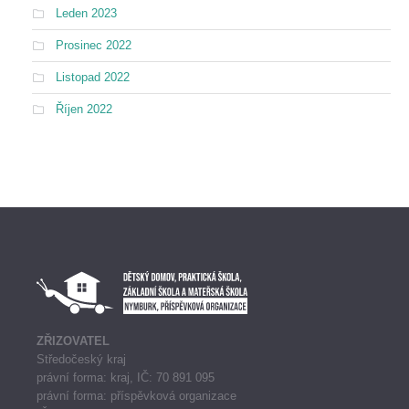
Leden 2023
Prosinec 2022
Listopad 2022
Říjen 2022
ZŘIZOVATEL
Středočeský kraj
právní forma: kraj, IČ: 70 891 095
právní forma: příspěvková organizace