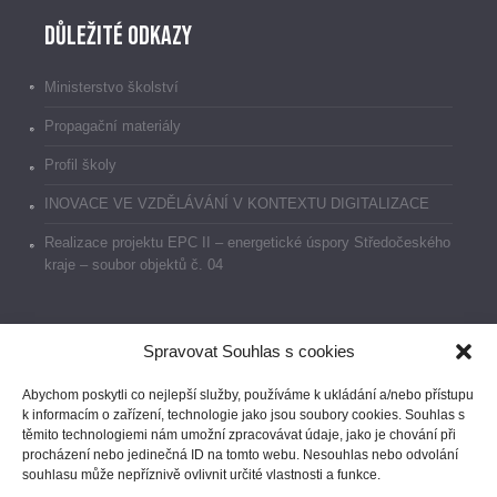
Důležité odkazy
Ministerstvo školství
Propagační materiály
Profil školy
INOVACE VE VZDĚLÁVÁNÍ V KONTEXTU DIGITALIZACE
Realizace projektu EPC II – energetické úspory Středočeského
kraje – soubor objektů č. 04
Spravovat Souhlas s cookies
Dokumenty
Abychom poskytli co nejlepší služby, používáme k ukládání a/nebo přístupu
k informacím o zařízení, technologie jako jsou soubory cookies. Souhlas s
Prohlášení o přístupnosti
těmito technologiemi nám umožní zpracovávat údaje, jako je chování při
procházení nebo jedinečná ID na tomto webu. Nesouhlas nebo odvolání
GDPR
souhlasu může nepříznivě ovlivnit určité vlastnosti a funkce.