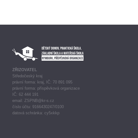
ZŘIZOVATEL
Středočeský kraj
právní forma: kraj, IČ: 70 891 095
právní forma: příspěvková organizace
IČ: 62 444 191
email: ZSPNB@kr-s.cz
číslo účtu: 9166430247/0100
datová schránka: cy5xkkp