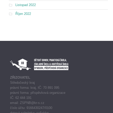
Listopad 2022
Říjen 2022
ZŘIZOVATEL
Středočeský kraj
právní forma: kraj, IČ: 70 891 095
právní forma: příspěvková organizace
IČ: 62 444 191
email: ZSPNB@kr-s.cz
číslo účtu: 9166430247/0100
datová schránka: cy5xkkp