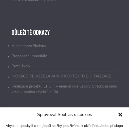
Důležité odkazy
Ministerstvo školství
Propagační materiály
Profil školy
INOVACE VE VZDĚLÁVÁNÍ V KONTEXTU DIGITALIZACE
Realizace projektu EPC II – energetické úspory Středočeského
kraje – soubor objektů č. 04
Spravovat Souhlas s cookies
Dokumenty
Abychom poskytli co nejlepší služby, používáme k ukládání a/nebo přístupu