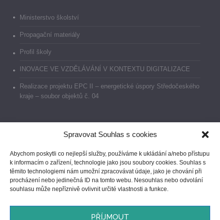
Ministerstvo školství
Propagační materiály
Profil školy
INOVACE VE VZDĚLÁVÁNÍ V KONTEXTU DIGITALIZACE
Realizace projektu EPC II – energetické úspory Středočeského
kraje – soubor objektů č. 04
Spravovat Souhlas s cookies
Dokumenty
Abychom poskytli co nejlepší služby, používáme k ukládání a/nebo přístupu
k informacím o zařízení, technologie jako jsou soubory cookies. Souhlas s
Prohlášení o přístupnosti
těmito technologiemi nám umožní zpracovávat údaje, jako je chování při
procházení nebo jedinečná ID na tomto webu. Nesouhlas nebo odvolání
GDPR
souhlasu může nepříznivě ovlivnit určité vlastnosti a funkce.
Ochrana oznamovatelů
PŘÍJMOUT