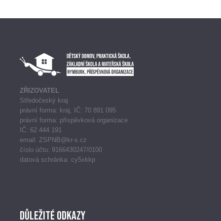
ZŘIZOVATEL
Středočeský kraj
právní forma: kraj, IČ: 70 891 095
právní forma: příspěvková organizace
IČ: 62 444 191
email: ZSPNB@kr-s.cz
číslo účtu: 9166430247/0100
datová schránka: cy5xkkp
Důležité odkazy