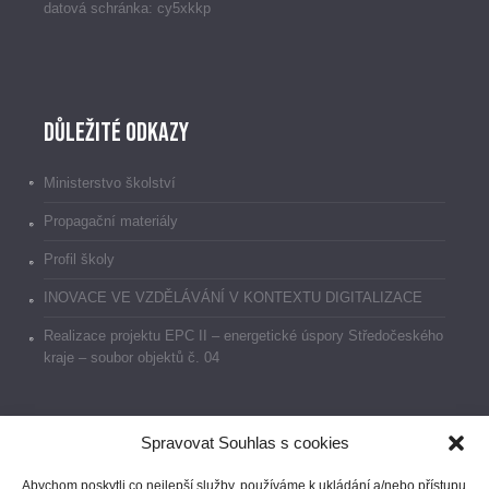
datová schránka: cy5xkkp
Důležité odkazy
Ministerstvo školství
Propagační materiály
Profil školy
INOVACE VE VZDĚLÁVÁNÍ V KONTEXTU DIGITALIZACE
Realizace projektu EPC II – energetické úspory Středočeského
kraje – soubor objektů č. 04
Spravovat Souhlas s cookies
Dokumenty
Abychom poskytli co nejlepší služby, používáme k ukládání a/nebo přístupu