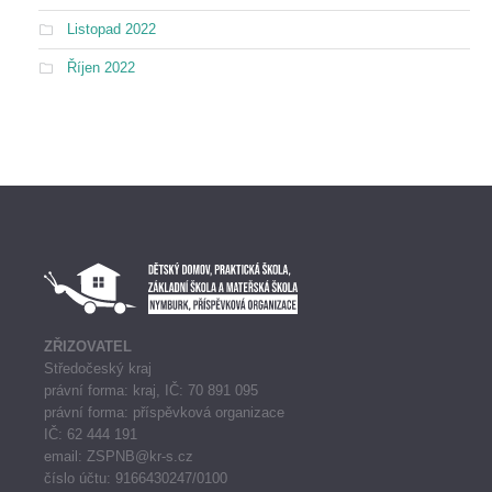
Listopad 2022
Říjen 2022
ZŘIZOVATEL
Středočeský kraj
právní forma: kraj, IČ: 70 891 095
právní forma: příspěvková organizace
IČ: 62 444 191
email: ZSPNB@kr-s.cz
číslo účtu: 9166430247/0100