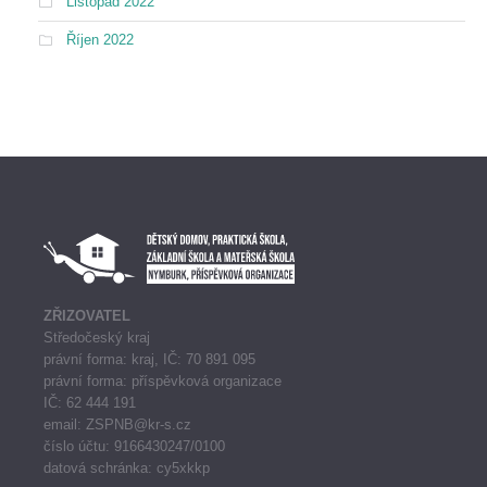
Listopad 2022
Říjen 2022
ZŘIZOVATEL
Středočeský kraj
právní forma: kraj, IČ: 70 891 095
právní forma: příspěvková organizace
IČ: 62 444 191
email: ZSPNB@kr-s.cz
číslo účtu: 9166430247/0100
datová schránka: cy5xkkp