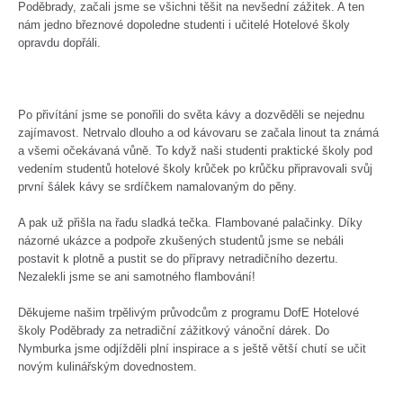
Poděbrady, začali jsme se všichni těšit na nevšední zážitek. A ten
nám jedno březnové dopoledne studenti i učitelé Hotelové školy
opravdu dopřáli.
Po přivítání jsme se ponořili do světa kávy a dozvěděli se nejednu
zajímavost. Netrvalo dlouho a od kávovaru se začala linout ta známá
a všemi očekávaná vůně. To když naši studenti praktické školy pod
vedením studentů hotelové školy krůček po krůčku připravovali svůj
první šálek kávy se srdíčkem namalovaným do pěny.
A pak už přišla na řadu sladká tečka. Flambované palačinky. Díky
názorné ukázce a podpoře zkušených studentů jsme se nebáli
postavit k plotně a pustit se do přípravy netradičního dezertu.
Nezalekli jsme se ani samotného flambování!
Děkujeme našim trpělivým průvodcům z programu DofE Hotelové
školy Poděbrady za netradiční zážitkový vánoční dárek. Do
Nymburka jsme odjížděli plní inspirace a s ještě větší chutí se učit
novým kulinářským dovednostem.