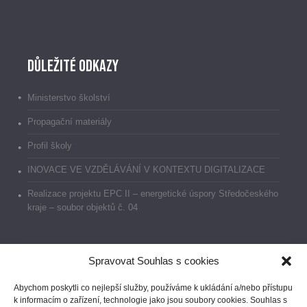
Důležité odkazy
Ministerstvo školství
Propagační materiály
Profil školy
INOVACE VE VZDĚLÁVÁNÍ V KONTEXTU DIGITALIZACE
Realizace projektu EPC II – energetické úspory Středočeského
kraje – soubor objektů č. 04
Spravovat Souhlas s cookies
Dokumenty
Abychom poskytli co nejlepší služby, používáme k ukládání a/nebo přístupu
k informacím o zařízení, technologie jako jsou soubory cookies. Souhlas s