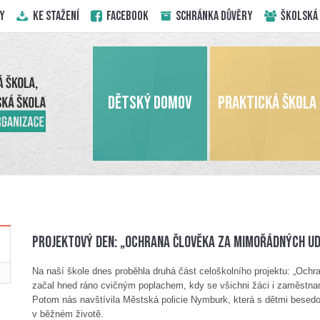
Y
KE STAŽENÍ
Facebook
Schránka důvěry
ŠKOLSKÁ
DĚTSKÝ DOMOV
PRAKTICKÁ ŠKOLA
Projektový den: „Ochrana člověka za mimořádných ud
Na naší škole dnes proběhla druhá část celoškolního projektu: „Och
začal hned ráno cvičným poplachem, kdy se všichni žáci i zaměstnan
Potom nás navštívila Městská policie Nymburk, která s dětmi besedov
v běžném životě.