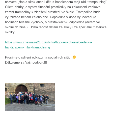
názvem „Hop a skok aneb i děti s handicapem mají rádi trampolíning“.
Cílem sbírky je vybrat finanční prostředky na zakoupení venkovní
zemní trampolíny k zlepšení prostředí ve škole. Trampolína bude
využívána během celého dne. Dopoledne v době vyučování (o
hodinách tělesné výchovy, o přestávkách) i odpoledne (dětem ve
školní družině ). Udělá radost dětem ze školy i ze speciální mateřské
školky.
https://www.znesnaze21.cz/sbirka/hop-a-skok-aneb-i-deti-s-
handicapem-miluji-trampolining
Prosíme o sdílení odkazu na sociálních sítích
Děkujeme za Vaši podporu!!!