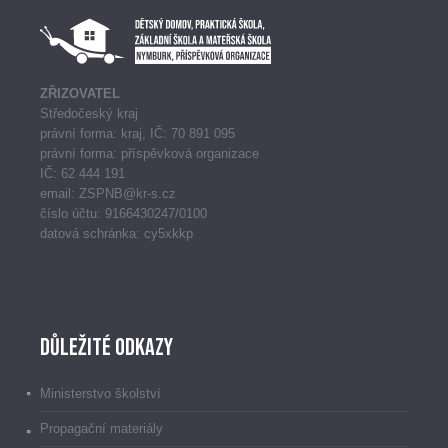
ZŘIZOVATEL
Středočeský kraj
právní forma: kraj, IČ: 70 891 095
právní forma: příspěvková organizace
IČ: 62 444 191
email: ZSPNB@kr-s.cz
číslo účtu: 9166430247/0100
datová schránka: cy5xkkp
Důležité odkazy
Ministerstvo školství
Propagační materiály