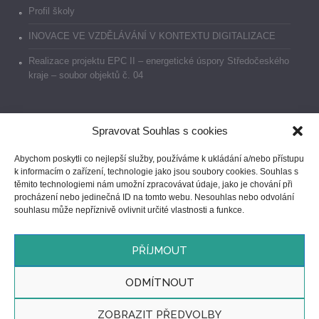
Profil školy
INOVACE VE VZDĚLÁVÁNÍ V KONTEXTU DIGITALIZACE
Realizace projektu EPC II – energetické úspory Středočeského
kraje – soubor objektů č. 04
Spravovat Souhlas s cookies
Dokumenty
Abychom poskytli co nejlepší služby, používáme k ukládání a/nebo přístupu
k informacím o zařízení, technologie jako jsou soubory cookies. Souhlas s
Prohlášení o přístupnosti
těmito technologiemi nám umožní zpracovávat údaje, jako je chování při
procházení nebo jedinečná ID na tomto webu. Nesouhlas nebo odvolání
GDPR
souhlasu může nepříznivě ovlivnit určité vlastnosti a funkce.
Ochrana oznamovatelů
PŘÍJMOUT
ODMÍTNOUT
ZOBRAZIT PŘEDVOLBY