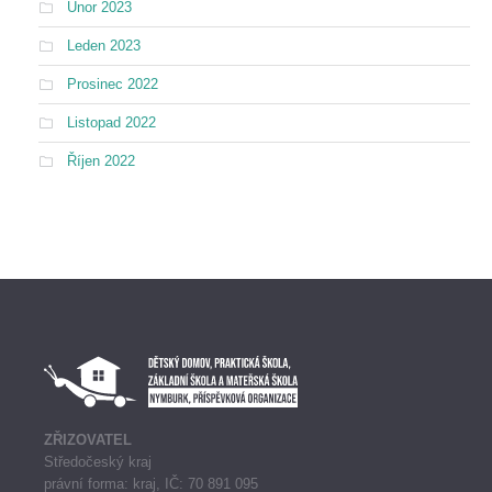
Únor 2023
Leden 2023
Prosinec 2022
Listopad 2022
Říjen 2022
ZŘIZOVATEL
Středočeský kraj
právní forma: kraj, IČ: 70 891 095