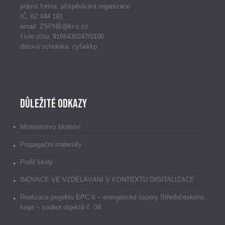
právní forma: příspěvková organizace
IČ: 62 444 191
email: ZSPNB@kr-s.cz
číslo účtu: 9166430247/0100
datová schránka: cy5xkkp
Důležité odkazy
Ministerstvo školství
Propagační materiály
Profil školy
INOVACE VE VZDĚLÁVÁNÍ V KONTEXTU DIGITALIZACE
Realizace projektu EPC II – energetické úspory Středočeského
kraje – soubor objektů č. 04