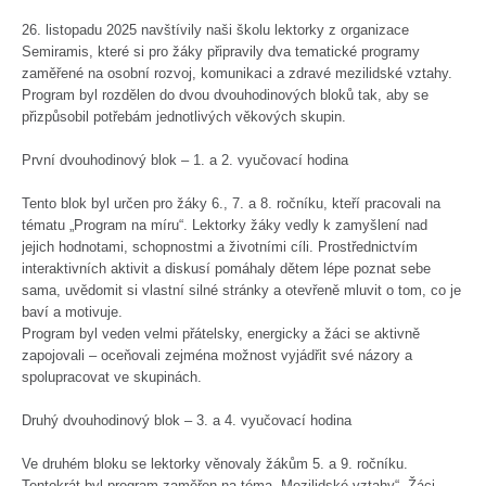
26. listopadu 2025 navštívily naši školu lektorky z organizace
Semiramis, které si pro žáky připravily dva tematické programy
zaměřené na osobní rozvoj, komunikaci a zdravé mezilidské vztahy.
Program byl rozdělen do dvou dvouhodinových bloků tak, aby se
přizpůsobil potřebám jednotlivých věkových skupin.
První dvouhodinový blok – 1. a 2. vyučovací hodina
Tento blok byl určen pro žáky 6., 7. a 8. ročníku, kteří pracovali na
tématu „Program na míru“. Lektorky žáky vedly k zamyšlení nad
jejich hodnotami, schopnostmi a životními cíli. Prostřednictvím
interaktivních aktivit a diskusí pomáhaly dětem lépe poznat sebe
sama, uvědomit si vlastní silné stránky a otevřeně mluvit o tom, co je
baví a motivuje.
Program byl veden velmi přátelsky, energicky a žáci se aktivně
zapojovali – oceňovali zejména možnost vyjádřit své názory a
spolupracovat ve skupinách.
Druhý dvouhodinový blok – 3. a 4. vyučovací hodina
Ve druhém bloku se lektorky věnovaly žákům 5. a 9. ročníku.
Tentokrát byl program zaměřen na téma „Mezilidské vztahy“. Žáci