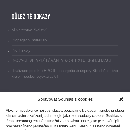
Důležité odkazy
Ministerstvo školství
Propagační materiály
Profil školy
INOVACE VE VZDĚLÁVÁNÍ V KONTEXTU DIGITALIZACE
Realizace projektu EPC II – energetické úspory Středočeského
kraje – soubor objektů č. 04
Spravovat Souhlas s cookies
Dokumenty
Abychom poskytli co nejlepší služby, používáme k ukládání a/nebo přístupu
k informacím o zařízení, technologie jako jsou soubory cookies. Souhlas s
Prohlášení o přístupnosti
těmito technologiemi nám umožní zpracovávat údaje, jako je chování při
procházení nebo jedinečná ID na tomto webu. Nesouhlas nebo odvolání
GDPR