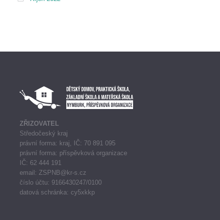
ZŘIZOVATEL
Středočeský kraj
právní forma: kraj, IČ: 70 891 095
právní forma: příspěvková organizace
IČ: 62 444 191
email: ZSPNB@kr-s.cz
číslo účtu: 9166430247/0100
datová schránka: cy5xkkp