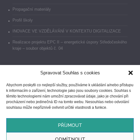
Propagační materiály
Profil školy
INOVACE VE VZDĚLÁVÁNÍ V KONTEXTU DIGITALIZACE
Realizace projektu EPC II – energetické úspory Středočeského
kraje – soubor objektů č. 04
Spravovat Souhlas s cookies
Dokumenty
Abychom poskytli co nejlepší služby, používáme k ukládání a/nebo přístupu
k informacím o zařízení, technologie jako jsou soubory cookies. Souhlas s
Prohlášení o přístupnosti
těmito technologiemi nám umožní zpracovávat údaje, jako je chování při
procházení nebo jedinečná ID na tomto webu. Nesouhlas nebo odvolání
GDPR
souhlasu může nepříznivě ovlivnit určité vlastnosti a funkce.
Ochrana oznamovatelů
PŘÍJMOUT
ODMÍTNOUT