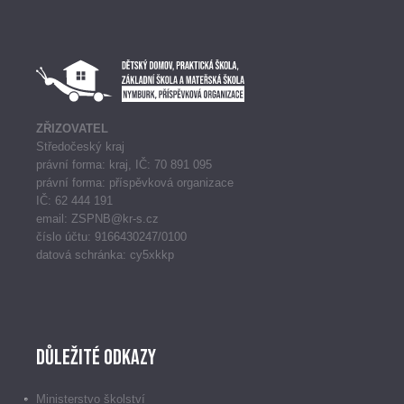
ZŘIZOVATEL
Středočeský kraj
právní forma: kraj, IČ: 70 891 095
právní forma: příspěvková organizace
IČ: 62 444 191
email: ZSPNB@kr-s.cz
číslo účtu: 9166430247/0100
datová schránka: cy5xkkp
Důležité odkazy
Ministerstvo školství