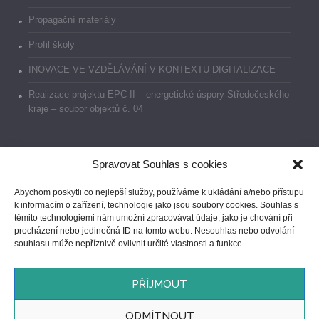
Propagační materiály
Profil školy
INOVACE VE VZDĚLÁVÁNÍ V KONTEXTU DIGITALIZACE
Realizace projektu EPC II – energetické úspory Středočeského
kraje – soubor objektů č. 04
Spravovat Souhlas s cookies
Dokumenty
Abychom poskytli co nejlepší služby, používáme k ukládání a/nebo přístupu
k informacím o zařízení, technologie jako jsou soubory cookies. Souhlas s
Prohlášení o přístupnosti
těmito technologiemi nám umožní zpracovávat údaje, jako je chování při
procházení nebo jedinečná ID na tomto webu. Nesouhlas nebo odvolání
GDPR
souhlasu může nepříznivě ovlivnit určité vlastnosti a funkce.
Ochrana oznamovatelů
PŘÍJMOUT
ODMÍTNOUT