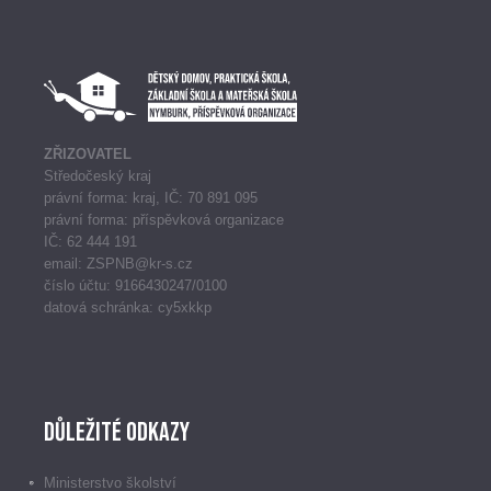
ZŘIZOVATEL
Středočeský kraj
právní forma: kraj, IČ: 70 891 095
právní forma: příspěvková organizace
IČ: 62 444 191
email: ZSPNB@kr-s.cz
číslo účtu: 9166430247/0100
datová schránka: cy5xkkp
Důležité odkazy
Ministerstvo školství