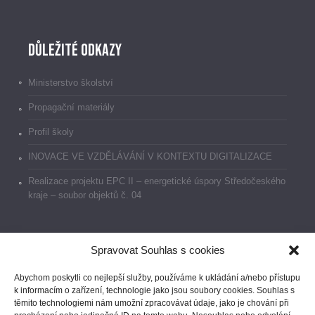
Důležité odkazy
Ministerstvo školství
Propagační materiály
Profil školy
INOVACE VE VZDĚLÁVÁNÍ V KONTEXTU DIGITALIZACE
Realizace projektu EPC II – energetické úspory Středočeského
kraje – soubor objektů č. 04
Spravovat Souhlas s cookies
Dokumenty
Abychom poskytli co nejlepší služby, používáme k ukládání a/nebo přístupu
k informacím o zařízení, technologie jako jsou soubory cookies. Souhlas s
Prohlášení o přístupnosti
těmito technologiemi nám umožní zpracovávat údaje, jako je chování při