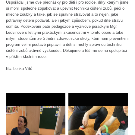
Uspořádali jsme dvě přednášky pro děti i pro rodiče, díky kterým jsme
si mohli společně zopakovat a upevnit techniku čištění zubů, péči o
mléčné zoubky a také, jak se správně stravovat a to nejen, jaké
potraviny dětem podávat, ale i jakým způsobem, pokud dítě stravu
odmítá. Poděkování patří pedagožce a výživové poradkyni Mgr.
Ledvinové s letitými praktickými zkušenostmi v tomto oboru a také
milým studentům ze Střední zdravotnické školy, kteří nám preventivní
program velmi poutavě připravili a děti si mohly správnou techniku
čištění zubů aktivně vyzkoušet. Děkujeme a těšíme se na spolupráci
v příštím školním roce.
Bc. Lenka Vítů