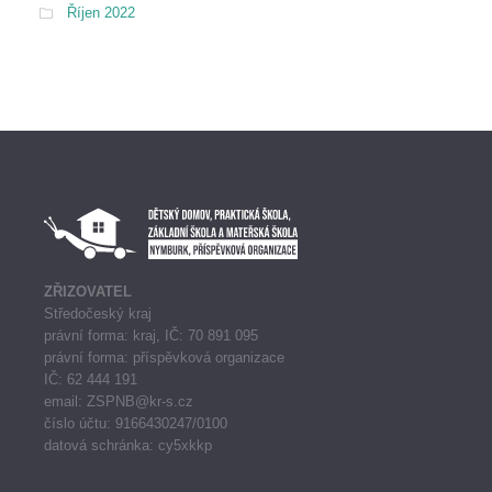
Říjen 2022
ZŘIZOVATEL
Středočeský kraj
právní forma: kraj, IČ: 70 891 095
právní forma: příspěvková organizace
IČ: 62 444 191
email: ZSPNB@kr-s.cz
číslo účtu: 9166430247/0100
datová schránka: cy5xkkp