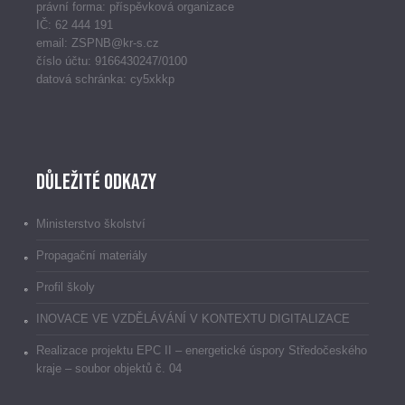
právní forma: příspěvková organizace
IČ: 62 444 191
email: ZSPNB@kr-s.cz
číslo účtu: 9166430247/0100
datová schránka: cy5xkkp
Důležité odkazy
Ministerstvo školství
Propagační materiály
Profil školy
INOVACE VE VZDĚLÁVÁNÍ V KONTEXTU DIGITALIZACE
Realizace projektu EPC II – energetické úspory Středočeského
kraje – soubor objektů č. 04