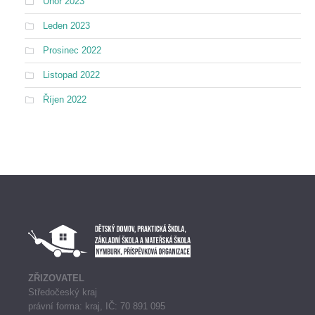
Únor 2023
Leden 2023
Prosinec 2022
Listopad 2022
Říjen 2022
ZŘIZOVATEL
Středočeský kraj
právní forma: kraj, IČ: 70 891 095