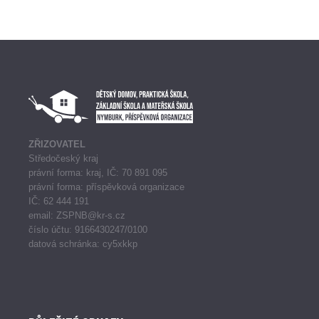
ZŘIZOVATEL
Středočeský kraj
právní forma: kraj, IČ: 70 891 095
právní forma: příspěvková organizace
IČ: 62 444 191
email: ZSPNB@kr-s.cz
číslo účtu: 9166430247/0100
datová schránka: cy5xkkp