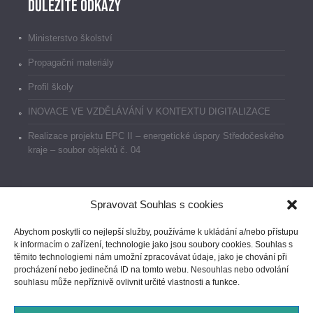
Důležité odkazy
Ministerstvo školství
Propagační materiály
Profil školy
INOVACE VE VZDĚLÁVÁNÍ V KONTEXTU DIGITALIZACE
Realizace projektu EPC II – energetické úspory Středočeského
kraje – soubor objektů č. 04
Spravovat Souhlas s cookies
Dokumenty
Abychom poskytli co nejlepší služby, používáme k ukládání a/nebo přístupu
k informacím o zařízení, technologie jako jsou soubory cookies. Souhlas s
Prohlášení o přístupnosti
těmito technologiemi nám umožní zpracovávat údaje, jako je chování při
procházení nebo jedinečná ID na tomto webu. Nesouhlas nebo odvolání
GDPR
souhlasu může nepříznivě ovlivnit určité vlastnosti a funkce.
Ochrana oznamovatelů