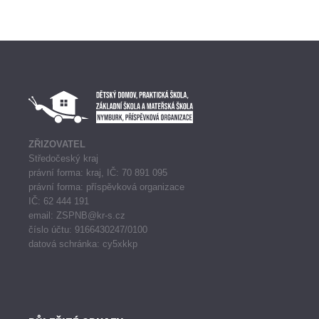
ZŘIZOVATEL
Středočeský kraj
právní forma: kraj, IČ: 70 891 095
právní forma: příspěvková organizace
IČ: 62 444 191
email: ZSPNB@kr-s.cz
číslo účtu: 9166430247/0100
datová schránka: cy5xkkp