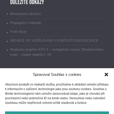
Důležité odkazy
Ministerstvo školství
Propagační materiály
Profil školy
INOVACE VE VZDĚLÁVÁNÍ V KONTEXTU DIGITALIZACE
Realizace projektu EPC II – energetické úspory Středočeského
kraje – soubor objektů č. 04
Spravovat Souhlas s cookies
Dokumenty
Abychom poskytli co nejlepší služby, používáme k ukládání a/nebo přístupu
k informacím o zařízení, technologie jako jsou soubory cookies. Souhlas s
Prohlášení o přístupnosti
těmito technologiemi nám umožní zpracovávat údaje, jako je chování při
procházení nebo jedinečná ID na tomto webu. Nesouhlas nebo odvolání
GDPR
souhlasu může nepříznivě ovlivnit určité vlastnosti a funkce.
Ochrana oznamovatelů