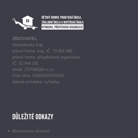
ZŘIZOVATEL
Středočeský kraj
právní forma: kraj, IČ: 70 891 095
právní forma: příspěvková organizace
IČ: 62 444 191
email: ZSPNB@kr-s.cz
číslo účtu: 9166430247/0100
datová schránka: cy5xkkp
Důležité odkazy
Ministerstvo školství