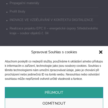
Propagační materiály
Profil školy
INOVACE VE VZDĚLÁVÁNÍ V KONTEXTU DIGITALIZACE
Realizace projektu EPC II – energetické úspory Středočeského
kraje – soubor objektů č. 04
Spravovat Souhlas s cookies
Dokumenty
Abychom poskytli co nejlepší služby, používáme k ukládání a/nebo přístupu
k informacím o zařízení, technologie jako jsou soubory cookies. Souhlas s
Prohlášení o přístupnosti
těmito technologiemi nám umožní zpracovávat údaje, jako je chování při
procházení nebo jedinečná ID na tomto webu. Nesouhlas nebo odvolání
GDPR
souhlasu může nepříznivě ovlivnit určité vlastnosti a funkce.
Ochrana oznamovatelů
PŘÍJMOUT
ODMÍTNOUT