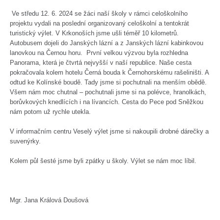
Ve středu 12. 6. 2024 se žáci naší školy v rámci celoškolního
projektu vydali na poslední organizovaný celoškolní a tentokrát
turistický výlet. V Krkonoších jsme ušli téměř 10 kilometrů.
Autobusem dojeli do Janských lázní a z Janských lázní kabinkovou
lanovkou na Černou horu. První velkou výzvou byla rozhledna
Panorama, která je čtvrtá nejvyšší v naší republice. Naše cesta
pokračovala kolem hotelu Černá bouda k Černohorskému rašeliništi. A
odtud ke Kolínské boudě. Tady jsme si pochutnali na menším obědě.
Všem nám moc chutnal – pochutnali jsme si na polévce, hranolkách,
borůvkových knedlících i na lívancích. Cesta do Pece pod Sněžkou
nám potom už rychle utekla.
V informačním centru Veselý výlet jsme si nakoupili drobné dárečky a
suvenýrky.
Kolem půl šesté jsme byli zpátky u školy. Výlet se nám moc líbil.
Mgr. Jana Králová Doušová