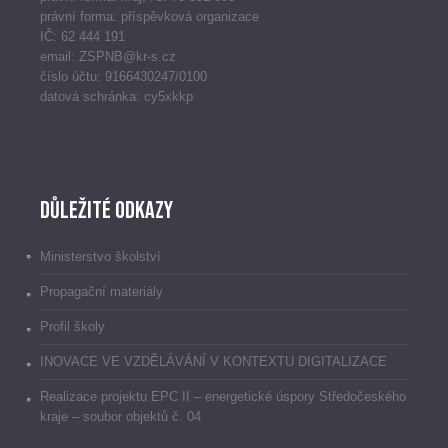
právní forma: příspěvková organizace
IČ: 62 444 191
email: ZSPNB@kr-s.cz
číslo účtu: 9166430247/0100
datová schránka: cy5xkkp
Důležité odkazy
Ministerstvo školství
Propagační materiály
Profil školy
INOVACE VE VZDĚLÁVÁNÍ V KONTEXTU DIGITALIZACE
Realizace projektu EPC II – energetické úspory Středočeského
kraje – soubor objektů č. 04