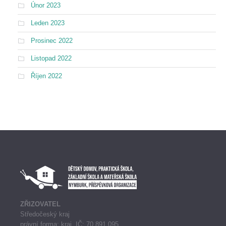
Únor 2023
Leden 2023
Prosinec 2022
Listopad 2022
Říjen 2022
ZŘIZOVATEL
Středočeský kraj
právní forma: kraj, IČ: 70 891 095