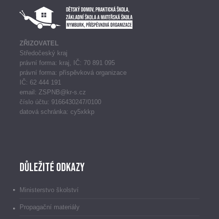
ZŘIZOVATEL
Středočeský kraj
právní forma: kraj, IČ: 70 891 095
právní forma: příspěvková organizace
IČ: 62 444 191
email: ZSPNB@kr-s.cz
číslo účtu: 9166430247/0100
datová schránka: cy5xkkp
Důležité odkazy
Ministerstvo školství
Propagační materiály