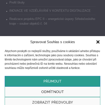
Profil školy
INOVACE VE VZDĚLÁVÁNÍ V KONTEXTU DIGITALIZACE
Realizace projektu EPC II – energetické úspory Středočeského
kraje – soubor objektů č. 04
Spravovat Souhlas s cookies
Dokumenty
Abychom poskytli co nejlepší služby, používáme k ukládání a/nebo přístupu
k informacím o zařízení, technologie jako jsou soubory cookies. Souhlas s
Prohlášení o přístupnosti
těmito technologiemi nám umožní zpracovávat údaje, jako je chování při
procházení nebo jedinečná ID na tomto webu. Nesouhlas nebo odvolání
GDPR
souhlasu může nepříznivě ovlivnit určité vlastnosti a funkce.
Ochrana oznamovatelů
PŘÍJMOUT
ODMÍTNOUT
ZOBRAZIT PŘEDVOLBY