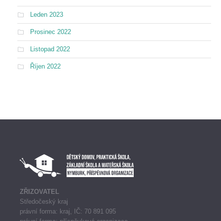
Leden 2023
Prosinec 2022
Listopad 2022
Říjen 2022
ZŘIZOVATEL
Středočeský kraj
právní forma: kraj, IČ: 70 891 095