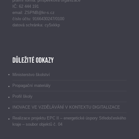
právní forma: příspěvková organizace
IČ: 62 444 191
email: ZSPNB@kr-s.cz
číslo účtu: 9166430247/0100
datová schránka: cy5xkkp
Důležité odkazy
Ministerstvo školství
Propagační materiály
Profil školy
INOVACE VE VZDĚLÁVÁNÍ V KONTEXTU DIGITALIZACE
Realizace projektu EPC II – energetické úspory Středočeského
kraje – soubor objektů č. 04