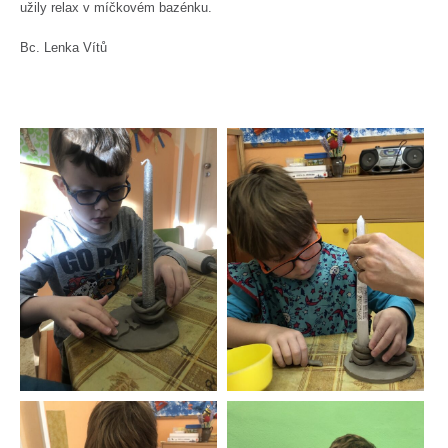
užily relax v míčkovém bazénku.
Bc. Lenka Vítů