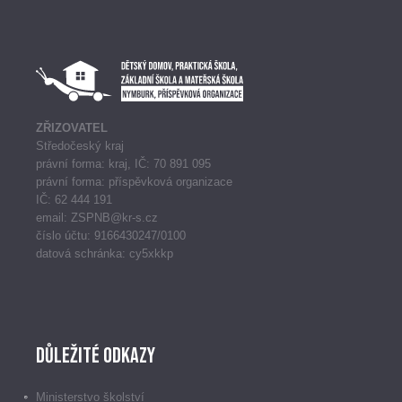
ZŘIZOVATEL
Středočeský kraj
právní forma: kraj, IČ: 70 891 095
právní forma: příspěvková organizace
IČ: 62 444 191
email: ZSPNB@kr-s.cz
číslo účtu: 9166430247/0100
datová schránka: cy5xkkp
Důležité odkazy
Ministerstvo školství