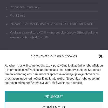
Propagační materiály
Profil školy
INOVACE VE VZDĚLÁVÁNÍ V KONTEXTU DIGITALIZACE
Realizace projektu EPC II – energetické úspory Středočeského
kraje – soubor objektů č. 04
Spravovat Souhlas s cookies
Dokumenty
Abychom poskytli co nejlepší služby, používáme k ukládání a/nebo přístupu
k informacím o zařízení, technologie jako jsou soubory cookies. Souhlas s
Prohlášení o přístupnosti
těmito technologiemi nám umožní zpracovávat údaje, jako je chování při
procházení nebo jedinečná ID na tomto webu. Nesouhlas nebo odvolání
GDPR
souhlasu může nepříznivě ovlivnit určité vlastnosti a funkce.
Ochrana oznamovatelů
PŘÍJMOUT
ODMÍTNOUT