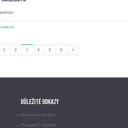
anečisto
Zoubková
1
2
3
4
5
6
Důležité odkazy
Ministerstvo školství
Propagační materiály