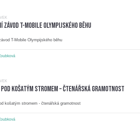
ĚVEK
í závod T-Mobile Olympijského běhu
závod T-Mobile Olympijského běhu
Zoubková
ĚVEK
í pod košatým stromem – čtenářská gramotnost
od košatým stromem - čtenářská gramotnost
Zoubková