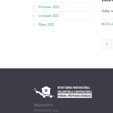
Prosinec 2022
Volby n
Listopad 2022
by
Eva 
Říjen 2022
ZŘIZOVATEL
Středočeský kraj