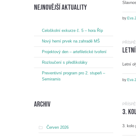
Slavnos
nejnovější aktuality
by
Eva 
Celoškolní exkurze č. 5 – hora Říp
Nový herní prvek na zahradě MŠ
PŘÍSP
Letní
Projektový den – artefiletické tvoření
Rozloučení s předškoláky
Letní o
Preventivní program pro 2. stupeň –
Semiramis
by
Eva 
Archiv
PŘÍSP
3. ko
3. kolo
Červen 2026